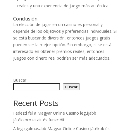
reales y una experiencia de juego más auténtica.
Conclusión
La elección de jugar en un casino es personal y
depende de los objetivos y preferencias individuales. Si
se está buscando diversión, entonces juegos gratis
pueden ser la mejor opción. Sin embargo, si se está
interesado en obtener premios reales, entonces
juegos con dinero real podrían ser más adecuados.
Buscar
Buscar
Recent Posts
Fedezd fel a Magyar Online Casino legújabb
játéksorozatait és funkcióit!
A legizgalmasabb Magyar Online Casino játékok és