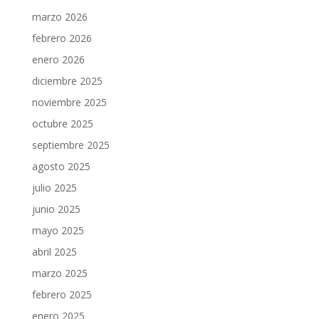
marzo 2026
febrero 2026
enero 2026
diciembre 2025
noviembre 2025
octubre 2025
septiembre 2025
agosto 2025
julio 2025
junio 2025
mayo 2025
abril 2025
marzo 2025
febrero 2025
enero 2025