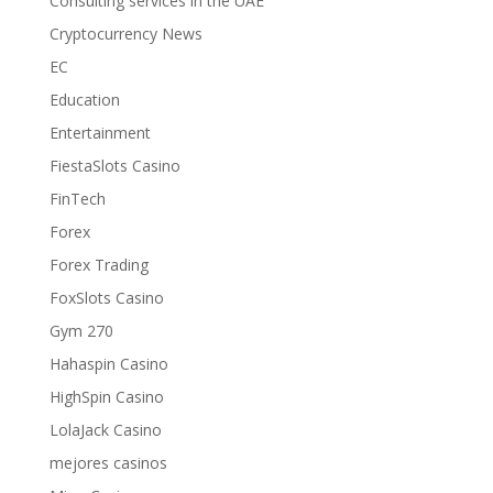
Consulting services in the UAE
Cryptocurrency News
EC
Education
Entertainment
FiestaSlots Casino
FinTech
Forex
Forex Trading
FoxSlots Casino
Gym 270
Hahaspin Casino
HighSpin Casino
LolaJack Casino
mejores casinos