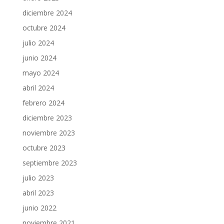
diciembre 2024
octubre 2024
julio 2024
junio 2024
mayo 2024
abril 2024
febrero 2024
diciembre 2023
noviembre 2023
octubre 2023
septiembre 2023
julio 2023
abril 2023
junio 2022
noviembre 2021