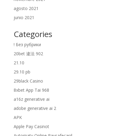
agosto 2021
junio 2021
Categories
! Без рубрики
20bet 違法 902
21.10
29.10 pb
29black Casino
8xbet App Tai 968
a16z generative ai
adobe generative ai 2
APK
Apple Pay Casinot
Automaty Online Paysafecard