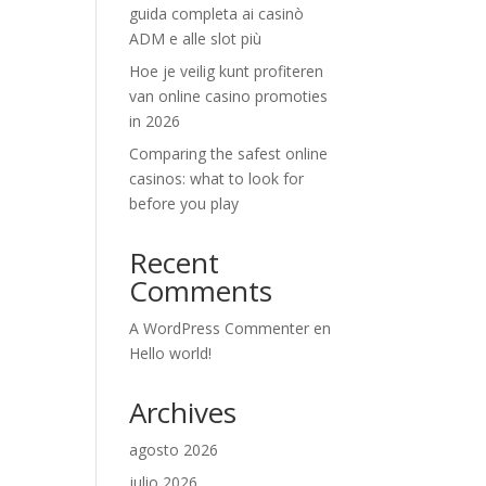
guida completa ai casinò
ADM e alle slot più
Hoe je veilig kunt profiteren
van online casino promoties
in 2026
Comparing the safest online
casinos: what to look for
before you play
Recent
Comments
A WordPress Commenter
en
Hello world!
Archives
agosto 2026
julio 2026