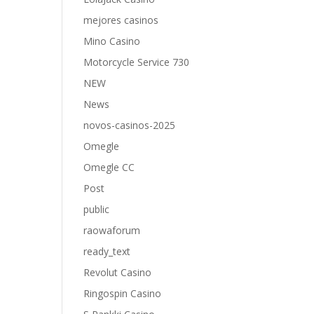
mejores casinos
Mino Casino
Motorcycle Service 730
NEW
News
novos-casinos-2025
Omegle
Omegle CC
Post
public
raowaforum
ready_text
Revolut Casino
Ringospin Casino