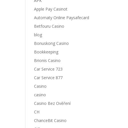
APK
Apple Pay Casinot
Automaty Online Paysafecard
Betfouru Casino
blog
Bonuskong Casino
Bookkeeping
Brionis Casino
Car Service 723
Car Service 877
Casino
casino
Casino Bez Ověření
CH
ChanceBit Casino