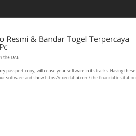
oto Resmi & Bandar Togel Terpercaya
Pc
in the UAE
rry passport copy, will cease your software in its tracks. Having these
our software and show https://execdubai.com/ the financial institutio