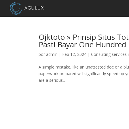
Ojktoto » Prinsip Situs T
Pasti Bayar One Hundred 
por
admin
|
Feb 12, 2024
|
Consulting services 
A simple mistake, like an unattested doc or a blu
paperwork prepared will significantly speed up y
are a serious,...