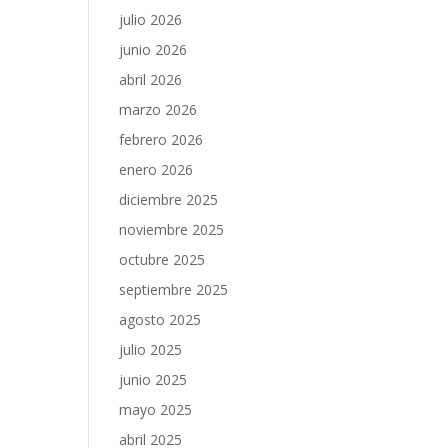
julio 2026
junio 2026
abril 2026
marzo 2026
febrero 2026
enero 2026
diciembre 2025
noviembre 2025
octubre 2025
septiembre 2025
agosto 2025
julio 2025
junio 2025
mayo 2025
abril 2025