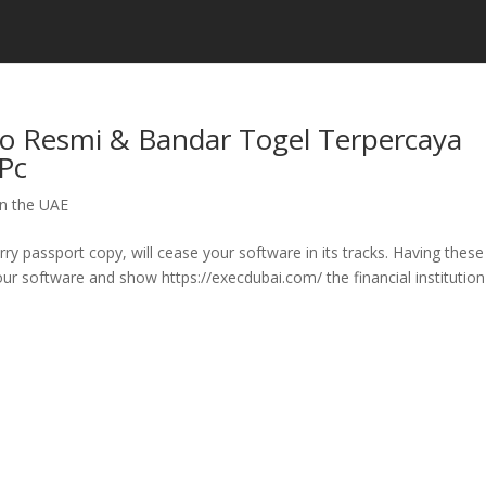
oto Resmi & Bandar Togel Terpercaya
Pc
in the UAE
rry passport copy, will cease your software in its tracks. Having these
our software and show https://execdubai.com/ the financial institutio