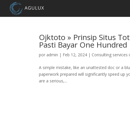
Ojktoto » Prinsip Situs T
Pasti Bayar One Hundred 
por
admin
|
Feb 12, 2024
|
Consulting services 
A simple mistake, like an unattested doc or a blu
paperwork prepared will significantly speed up y
are a serious,...