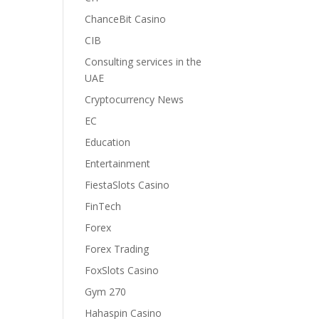
ChanceBit Casino
CIB
Consulting services in the
UAE
Cryptocurrency News
EC
Education
Entertainment
FiestaSlots Casino
FinTech
Forex
Forex Trading
FoxSlots Casino
Gym 270
Hahaspin Casino