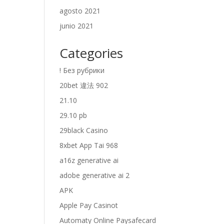
agosto 2021
junio 2021
Categories
! Без рубрики
20bet 違法 902
21.10
29.10 pb
29black Casino
8xbet App Tai 968
a16z generative ai
adobe generative ai 2
APK
Apple Pay Casinot
Automaty Online Paysafecard