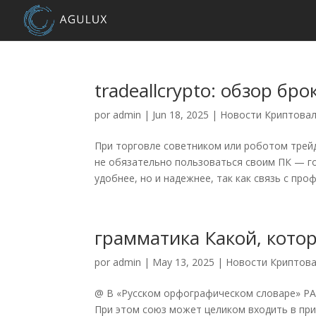
tradeallcrypto: обзор бр
por
admin
|
Jun 18, 2025
|
Новости Криптова
При торговле советником или роботом трей
не обязательно пользоваться своим ПК — го
удобнее, но и надежнее, так как связь с про
грамматика Какой, котор
por
admin
|
May 13, 2025
|
Новости Криптов
@ В «Русском орфографическом словаре» РАН
При этом союз может целиком входить в при