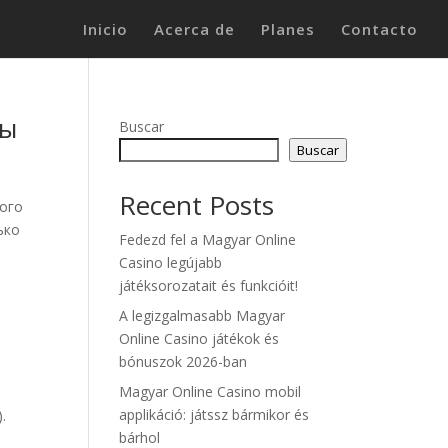
Inicio
Acerca de
Planes
Contacto
сы
Buscar
Buscar
Recent Posts
того
ько
Fedezd fel a Magyar Online
Casino legújabb
játéksorozatait és funkcióit!
A legizgalmasabb Magyar
Online Casino játékok és
bónuszok 2026-ban
Magyar Online Casino mobil
applikáció: játssz bármikor és
.
bárhol