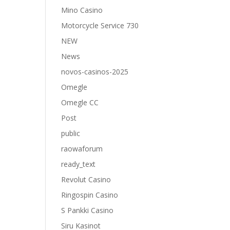
Mino Casino
Motorcycle Service 730
NEW
News
novos-casinos-2025
Omegle
Omegle CC
Post
public
raowaforum
ready_text
Revolut Casino
Ringospin Casino
S Pankki Casino
Siru Kasinot