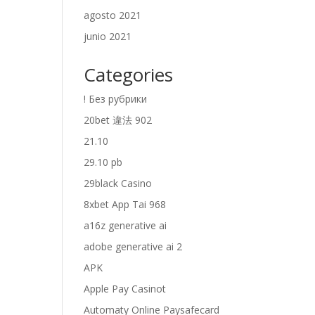
agosto 2021
junio 2021
Categories
! Без рубрики
20bet 違法 902
21.10
29.10 pb
29black Casino
8xbet App Tai 968
a16z generative ai
adobe generative ai 2
APK
Apple Pay Casinot
Automaty Online Paysafecard