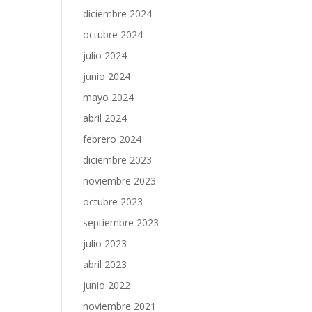
diciembre 2024
octubre 2024
julio 2024
junio 2024
mayo 2024
abril 2024
febrero 2024
diciembre 2023
noviembre 2023
octubre 2023
septiembre 2023
julio 2023
abril 2023
junio 2022
noviembre 2021