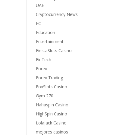
UAE
Cryptocurrency News
EC
Education
Entertainment
FiestaSlots Casino
FinTech
Forex
Forex Trading
FoxSlots Casino
Gym 270
Hahaspin Casino
HighSpin Casino
LolaJack Casino
mejores casinos