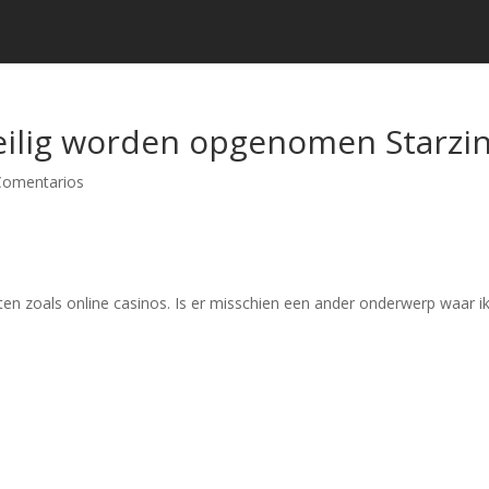
ilig worden opgenomen Starzi
Comentarios
teiten zoals online casinos. Is er misschien een ander onderwerp waar ik