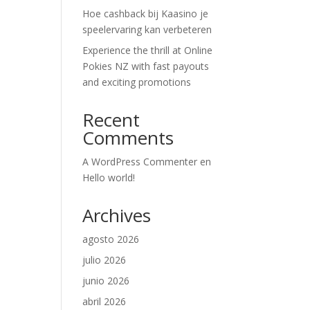
Hoe cashback bij Kaasino je
speelervaring kan verbeteren
Experience the thrill at Online
Pokies NZ with fast payouts
and exciting promotions
Recent
Comments
A WordPress Commenter
en
Hello world!
Archives
agosto 2026
julio 2026
junio 2026
abril 2026