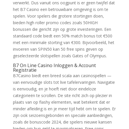
verwerkt. Dus vanuit ons oogpunt is er geen twijfel dat
het B7 Casino een betrouwbare omgeving is om te
spelen. Voor spelers die grotere stortingen doen,
bieden high roller promo codes zoals 50HIGH
bonussen die gericht zijn op grote investeringen. Een
standaard code biedt een 50% match bonus tot €500
met een minimale storting van €300. Bijvoorbeeld, het
invoeren van SPIN50 kan 50 free spins geven op
geselecteerde slotspellen zoals Gates of Olympus.
B7 On Line Casino Inloggen & Account
Registratie
B7Casino biedt een breed scala aan casinospellen —
van eenvoudige slots tot live tafelervaringen. Navigatie
is eenvoudig, en je hoeft niet door eindeloze
categorieën te scrollen. De site richt zich op plezier in
plaats van op flashy elementen, wat betekent dat er
minder afleiding is en je meer tijd hebt om te spelen. Er
zijn ook seizoensgebonden en speciale aanbiedingen,
zoals de bonuscode 2024, die spelers nieuwe kansen
bieden om hun geld te maximaliseren. Free spins