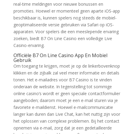
real-time meldingen voor nieuwe bonussen en
promoties. Hoewel er momenteel geen aparte iOS-app
beschikbaar is, kunnen spelers nog steeds de mobiel-
geoptimaliseerde versie gebruiken via Safari op iOS-
apparaten. Voor spelers die een meeslepende ervaring
zoeken, biedt B7 On Line Casino een volledige Live
Casino-ervaring.
Officiële B7 On Line Casino App En Mobiel
Gebruik
Om toegang te krijgen, moet je op de linkerbovenknop
klikken en de zijbalk zal veel meer informatie en details
tonen. Het e-mailadres voor B7 Casino is te vinden
onderaan de website. In tegenstelling tot sommige
online casino’s wordt er geen speciale contactformulier
aangeboden; daarom moet je een e-mail sturen via je
favoriete e-maildienst. Hoewel e-mailcommunicatie
langer kan duren dan Live Chat, kan het nuttig zijn voor
het oplossen van complexe problemen. Bij het contact
opnemen via e-mail, zorg dat je een gedetailleerde