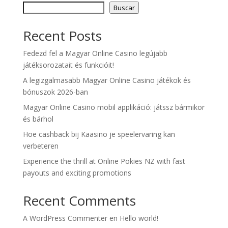
Buscar
Recent Posts
Fedezd fel a Magyar Online Casino legújabb
játéksorozatait és funkcióit!
A legizgalmasabb Magyar Online Casino játékok és
bónuszok 2026-ban
Magyar Online Casino mobil applikáció: játssz bármikor
és bárhol
Hoe cashback bij Kaasino je speelervaring kan
verbeteren
Experience the thrill at Online Pokies NZ with fast
payouts and exciting promotions
Recent Comments
A WordPress Commenter
en
Hello world!