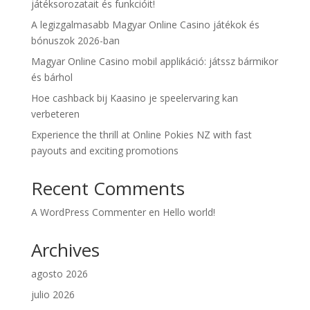
játéksorozatait és funkcióit!
A legizgalmasabb Magyar Online Casino játékok és
bónuszok 2026-ban
Magyar Online Casino mobil applikáció: játssz bármikor
és bárhol
Hoe cashback bij Kaasino je speelervaring kan
verbeteren
Experience the thrill at Online Pokies NZ with fast
payouts and exciting promotions
Recent Comments
A WordPress Commenter
en
Hello world!
Archives
agosto 2026
julio 2026