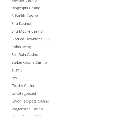
Revolut Casino
Ringospin Casino
S Pankki Casino
Siru Kasinot
Siru Mobile Casino
Slottica Download 550
Sober living
SpinRain Casino
StrikerRoomz Casino
sushi3
test
Trustly Casino
Uncategorized
Union Jackpots Casino
Wagertales Casino