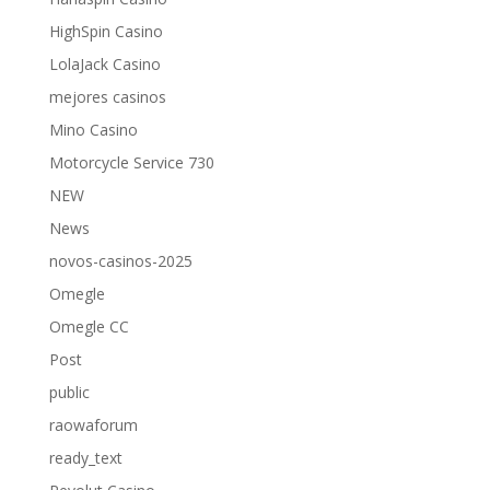
HighSpin Casino
LolaJack Casino
mejores casinos
Mino Casino
Motorcycle Service 730
NEW
News
novos-casinos-2025
Omegle
Omegle CC
Post
public
raowaforum
ready_text