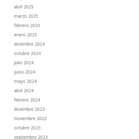
abril 2025
marzo 2025
febrero 2025
enero 2025
diciembre 2024
octubre 2024
julio 2024
junio 2024
mayo 2024
abril 2024
febrero 2024
diciembre 2023
noviembre 2023
octubre 2023
septiembre 2023