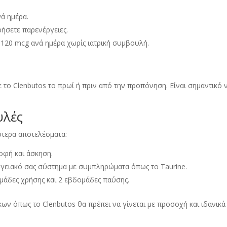
ά ημέρα.
ήσετε παρενέργειες.
 120 mcg ανά ημέρα χωρίς ιατρική συμβουλή.
 το Clenbutos το πρωί ή πριν από την προπόνηση. Είναι σημαντικό 
υλές
ύτερα αποτελέσματα:
ροφή και άσκηση.
γειακό σας σύστημα με συμπληρώματα όπως το Taurine.
μάδες χρήσης και 2 εβδομάδες παύσης.
κων όπως το Clenbutos θα πρέπει να γίνεται με προσοχή και ιδανικ