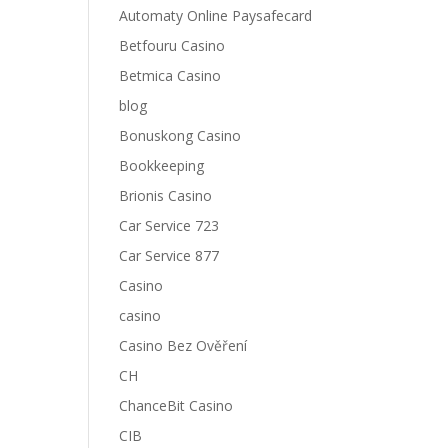
Automaty Online Paysafecard
Betfouru Casino
Betmica Casino
blog
Bonuskong Casino
Bookkeeping
Brionis Casino
Car Service 723
Car Service 877
Casino
casino
Casino Bez Ověření
CH
ChanceBit Casino
CIB