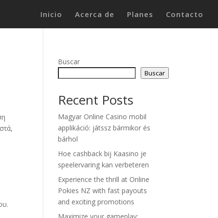
Inicio
Acerca de
Planes
Contacto
Buscar
Buscar
Recent Posts
Magyar Online Casino mobil
ση
applikáció: játssz bármikor és
στά,
bárhol
Hoe cashback bij Kaasino je
speelervaring kan verbeteren
Experience the thrill at Online
Pokies NZ with fast payouts
and exciting promotions
ου.
Maximize your gameplay: