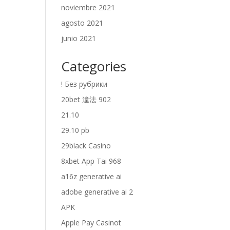
noviembre 2021
agosto 2021
junio 2021
Categories
! Без рубрики
20bet 違法 902
21.10
29.10 pb
29black Casino
8xbet App Tai 968
a16z generative ai
adobe generative ai 2
APK
Apple Pay Casinot